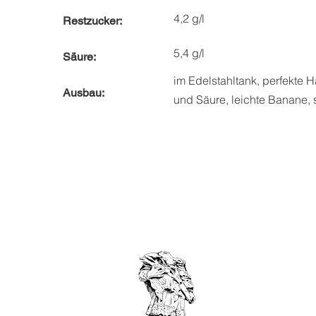
4,2 g/l
Restzucker:
5,4 g/l
Säure:
im Edelstahltank,
perfekte 
Ausbau:
und Säure, leichte Banane,