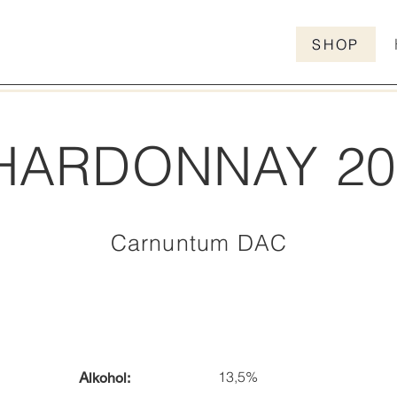
SHOP
HARDONNAY 20
Carnuntum DAC
13,5%
A
lkohol: