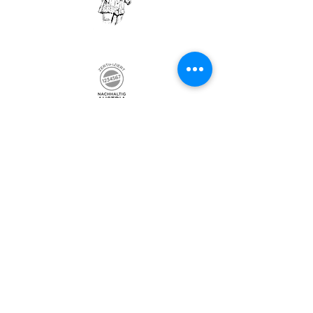
Weingut Nepomukhof
Dorfstraße 2
2464 Göttlesbrunn
Österreich
Austria
Kontakt