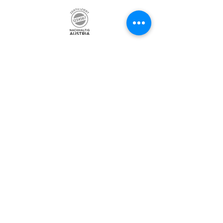
Weingut Nepomukhof
Dorfstraße 2
2464 Göttlesbrunn
Österreich
Austria
Kontakt
+43 650 5737192
+4
3 664 912 8405
+43 699 1179 9700
grassl@nepomukhof.at